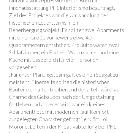
Nutzungskonzeptes wurde das Büro für
Innenausstattung PF1 Interiorismo beauftragt.
Ziel des Projektes war die Umwandlung des
historischen Leuchtturms in ein
Beherbergungsobjekt. Es sollten zwei Apartments
mit einer Größe von jeweils etwa 40
Quadratmetern entstehen. Pro Suite waren zwei
Schlafzimmer, ein Bad, ein Wohnzimmer und eine
Küche mit Essbereich für vier Personen
vorgesehen.
„Für unser Planungsteam galt es einen Spagat zu
meistern: Einerseits sollten die historischen
Bauteile erhalten bleiben und der altehrwürdige
Charme des Gebäudes nach der Umgestaltung
fortleben und andererseits war ein kleines
Apartmenthotel mit modernem, auf Komfort
ausgelegten Charakter gefragt“, erklärt Loli
Moroño, Leiterin der Kreativabteilung bei PF1