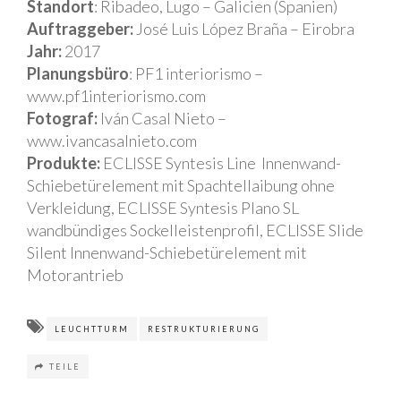
Standort
: Ribadeo, Lugo – Galicien (Spanien)
Auftraggeber:
José Luis López Braña – Eirobra
Jahr:
2017
Planungsbüro
: PF1 interiorismo –
www.pf1interiorismo.com
Fotograf:
Iván Casal Nieto –
www.ivancasalnieto.com
Produkte:
ECLISSE Syntesis Line Innenwand-
Schiebetürelement mit Spachtellaibung ohne
Verkleidung, ECLISSE Syntesis Plano SL
wandbündiges Sockelleistenprofil, ECLISSE Slide
Silent Innenwand-Schiebetürelement mit
Motorantrieb
LEUCHTTURM
RESTRUKTURIERUNG
TEILE