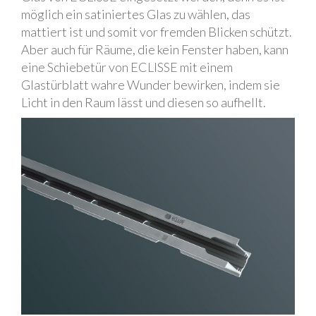
möglich ein satiniertes Glas zu wählen, das
mattiert ist und somit vor fremden Blicken schützt.
Aber auch für Räume, die kein Fenster haben, kann
eine Schiebetür von ECLISSE mit einem
Glastürblatt wahre Wunder bewirken, indem sie
Licht in den Raum lässt und diesen so aufhellt.